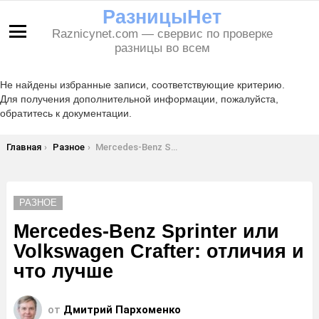
РазницыНет
Raznicynet.com — свервис по проверке
Меню
разницы во всем
Не найдены избранные записи, соответствующие критерию.
Для получения дополнительной информации, пожалуйста,
обратитесь к документации.
Вы здесь:
Главная
Разное
Mercedes-Benz Sprinter или Volkswagen Crafter: отличия и что лучше
РАЗНОЕ
Mercedes-Benz Sprinter или
Volkswagen Crafter: отличия и
что лучше
от
Дмитрий Пархоменко