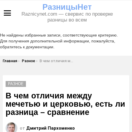
РазницыНет
Raznicynet.com — свервис по проверке
Меню
разницы во всем
Не найдены избранные записи, соответствующие критерию.
Для получения дополнительной информации, пожалуйста,
обратитесь к документации.
Вы здесь:
Главная
Разное
В чем отличия между мечетью и церковью, есть ли разница – сравнение
РАЗНОЕ
В чем отличия между
мечетью и церковью, есть ли
разница – сравнение
от
Дмитрий Пархоменко