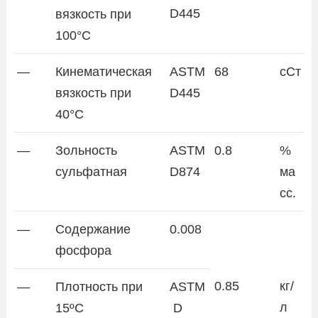
D445
вязкость при
100°C
—
Кинематическая
ASTM
68
сСт
вязкость при
D445
40°C
—
Зольность
ASTM
0.8
%
сульфатная
D874
ма
сc.
—
Содержание
0.008
фосфора
0.85
кг/
—
Плотность при
ASTM
л
15ºC
D