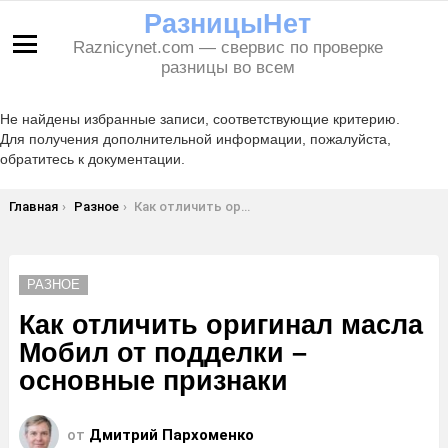
РазницыНет
Raznicynet.com — свервис по проверке
Меню
разницы во всем
Не найдены избранные записи, соответствующие критерию.
Для получения дополнительной информации, пожалуйста,
обратитесь к документации.
Вы здесь:
Главная
Разное
Как отличить оригинал масла Мобил от подделки – основные признаки
РАЗНОЕ
Как отличить оригинал масла
Мобил от подделки –
основные признаки
от
Дмитрий Пархоменко