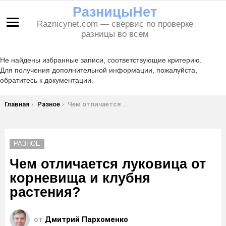
РазницыНет
Raznicynet.com — свервис по проверке
Меню
разницы во всем
Не найдены избранные записи, соответствующие критерию.
Для получения дополнительной информации, пожалуйста,
обратитесь к документации.
Вы здесь:
Главная
Разное
Чем отличается луковица от корневища и клубня растения?
РАЗНОЕ
Чем отличается луковица от
корневища и клубня
растения?
от
Дмитрий Пархоменко