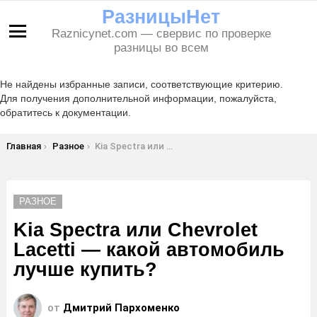
РазницыНет
Raznicynet.com — свервис по проверке
Меню
разницы во всем
Не найдены избранные записи, соответствующие критерию.
Для получения дополнительной информации, пожалуйста,
обратитесь к документации.
Вы здесь:
Главная
Разное
Kia Spectra или Chevrolet Lacetti — какой автомобиль лучше купить?
РАЗНОЕ
Kia Spectra или Chevrolet
Lacetti — какой автомобиль
лучше купить?
от
Дмитрий Пархоменко