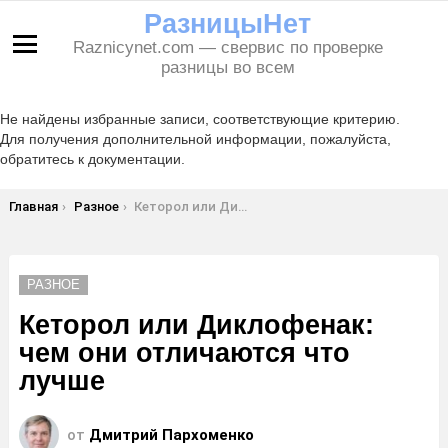
РазницыНет
Raznicynet.com — свервис по проверке
Меню
разницы во всем
Не найдены избранные записи, соответствующие критерию.
Для получения дополнительной информации, пожалуйста,
обратитесь к документации.
Вы здесь:
Главная
Разное
Кеторол или Диклофенак: чем они отличаются что лучше
РАЗНОЕ
Кеторол или Диклофенак:
чем они отличаются что
лучше
от
Дмитрий Пархоменко