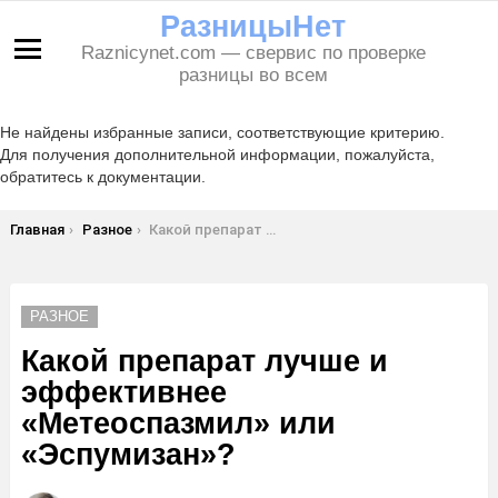
РазницыНет
Raznicynet.com — свервис по проверке
Меню
разницы во всем
Не найдены избранные записи, соответствующие критерию.
Для получения дополнительной информации, пожалуйста,
обратитесь к документации.
Вы здесь:
Главная
Разное
Какой препарат лучше и эффективнее «Метеоспазмил» или «Эспумизан»?
РАЗНОЕ
Какой препарат лучше и
эффективнее
«Метеоспазмил» или
«Эспумизан»?