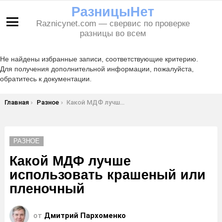
РазницыНет
Raznicynet.com — свервис по проверке
Меню
разницы во всем
Не найдены избранные записи, соответствующие критерию.
Для получения дополнительной информации, пожалуйста,
обратитесь к документации.
Вы здесь:
Главная
Разное
Какой МДФ лучше использовать крашеный или пленочный
РАЗНОЕ
Какой МДФ лучше
использовать крашеный или
пленочный
от
Дмитрий Пархоменко