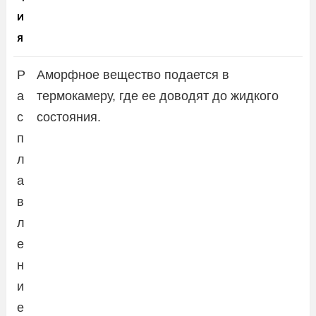
И
Я
Р
Аморфное вещество подается в
а
термокамеру, где ее доводят до жидкого
с
состояния.
п
л
а
в
л
е
н
и
е