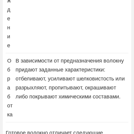
ж
д
е
н
и
е
О
В зависимости от предназначения волокну
б
придают заданные характеристики:
р
отбеливают, усиливают шелковистость или
а
разрыхляют, пропитывают, окрашивают
б
либо покрывают химическими составами.
от
ка
Готовое волокно отличает следующие