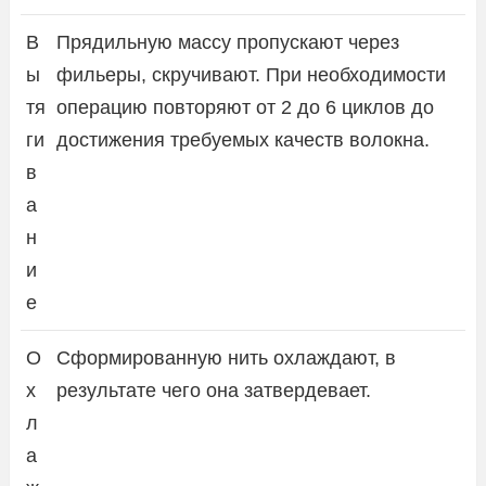
В
Прядильную массу пропускают через
ы
фильеры, скручивают. При необходимости
тя
операцию повторяют от 2 до 6 циклов до
ги
достижения требуемых качеств волокна.
в
а
н
и
е
О
Сформированную нить охлаждают, в
х
результате чего она затвердевает.
л
а