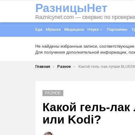
РазницыНет
Raznicynet.com — свервис по проверк
Еда
Музыка
Медицина
Наука
Паронимы
Т
Не найдены избранные записи, соответствующие
Для получения дополнительной информации, пожа
Вы здесь:
Главная
Разное
Какой гель-лак лучше BLUESKY и
РАЗНОЕ
Какой гель-ла
или Kodi?