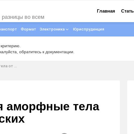
Главная
Стать
е разницы во всем
ранспорт
Формат
Электроника
Юриспруденция
 критерию.
луйста, обратитесь к документации.
аллических
я аморфные тела
ских