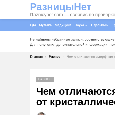
РазницыНет
Raznicynet.com — свервис по проверк
Еда
Музыка
Медицина
Наука
Паронимы
Т
Не найдены избранные записи, соответствующие
Для получения дополнительной информации, пожа
Вы здесь:
Главная
Разное
Чем отличаются аморфные тела от крист
РАЗНОЕ
Чем отличаютс
от кристалличе