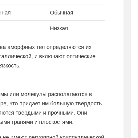
нная
Обычная
Низкая
тва аморфных тел определяются их
таллической, и включают оптические
язкость.
омы или молекулы располагаются в
ре, что придает им большую твердость.
яются твердыми и прочными. Они
ыми гранями и плоскостями.
а не имеют регулярной кристаллической