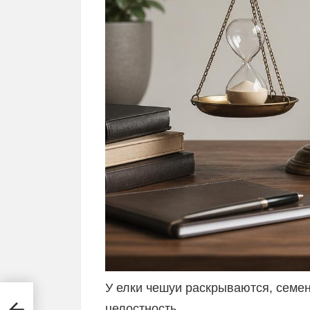
У елки чешуи раскрываются, семе
целостность