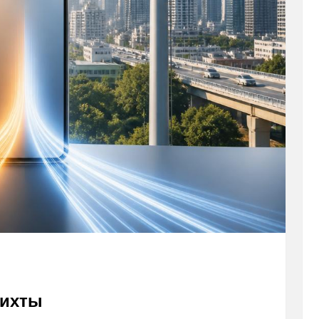
пихты