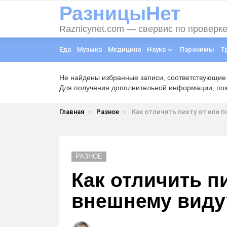
РазницыНет
Raznicynet.com — свервис по проверк
Еда
Музыка
Медицина
Наука
Паронимы
Т
Не найдены избранные записи, соответствующие
Для получения дополнительной информации, пожа
Вы здесь:
Главная
Разное
Как отличить пихту от ели по внешн
РАЗНОЕ
Как отличить п
внешнему виду