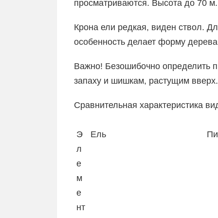
просматриваются. Высота до 70 м.
Крона ели редкая, виден ствол. Дл
особенность делает форму дерева 
Важно! Безошибочно определить 
запаху и шишкам, растущим вверх.
Сравнительная характеристика ви
Э
Ель
Пи
л
е
м
е
нт