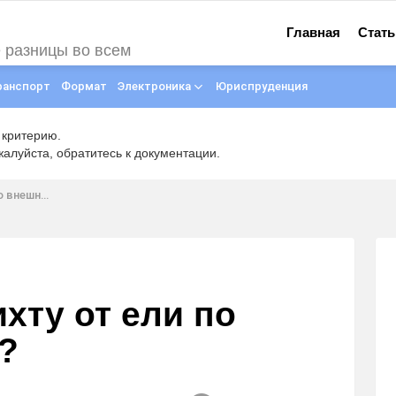
Главная
Стать
е разницы во всем
ранспорт
Формат
Электроника
Юриспруденция
 критерию.
луйста, обратитесь к документации.
ему виду?
ихту от ели по
?