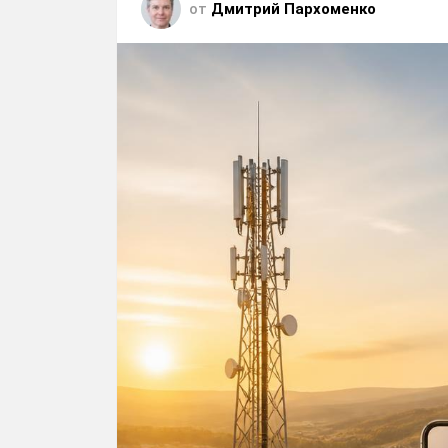
от
Дмитрий Пархоменко