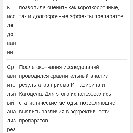
ь
позволила оценить как короткосрочные,
исс
так и долгосрочные эффекты препаратов.
ле
до
ван
ий
Ср
После окончания исследований
авн
проводился сравнительный анализ
ите
результатов приема Ингавирина и
льн
Кагоцела. Для этого использовались
ый
статистические методы, позволяющие
ана
выявить различия в эффективности
лиз
препаратов.
рез