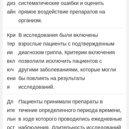
диз
систематические ошибки и оценить
айн
прямое воздействие препаратов на
организм.
Кри
В исследования были включены
тер
взрослые пациенты с подтвержденным
ии
диагнозом гриппа. Критерии включения
вкл
позволили исключить пациентов с
юч
другими заболеваниями, которые могли
ени
бы повлиять на результаты
я
исследований.
Дл
Пациенты принимали препараты в
ите
течение определенного периода времени,
льн
в ходе которого проводились ежедневные
ост
наблюдения. Длительность исследований