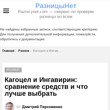
РазницыНет
Raznicynet.com — свервис по проверке
Меню
разницы во всем
Не найдены избранные записи, соответствующие критерию.
Для получения дополнительной информации, пожалуйста,
обратитесь к документации.
Вы здесь:
Главная
Разное
Кагоцел и Ингавирин: сравнение средств и что лучше выбрать
РАЗНОЕ
Кагоцел и Ингавирин:
сравнение средств и что
лучше выбрать
от
Дмитрий Пархоменко