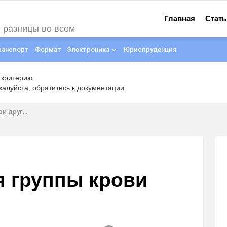
Главная
Стать
е разницы во всем
ранспорт
Формат
Электроника
Юриспруденция
 критерию.
луйста, обратитесь к документации.
от друга
я группы крови