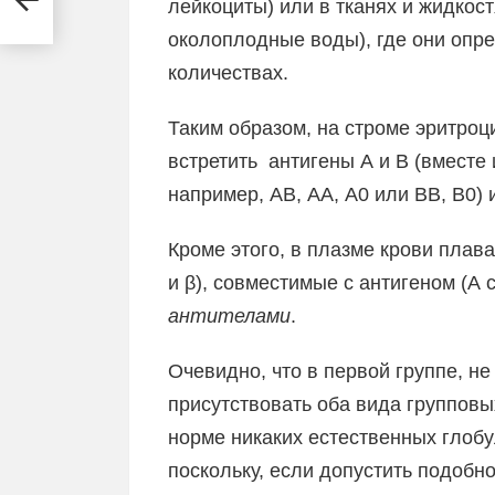
лейкоциты) или в тканях и жидкост
околоплодные воды), где они опр
количествах.
Таким образом, на строме эритроц
встретить антигены А и В (вместе 
например, АВ, АА, А0 или ВВ, В0) 
Кроме этого, в плазме крови пла
и β), совместимые с антигеном (А с
антителами
.
Очевидно, что в первой группе, н
присутствовать оба вида групповых
норме никаких естественных глоб
поскольку, если допустить подобн