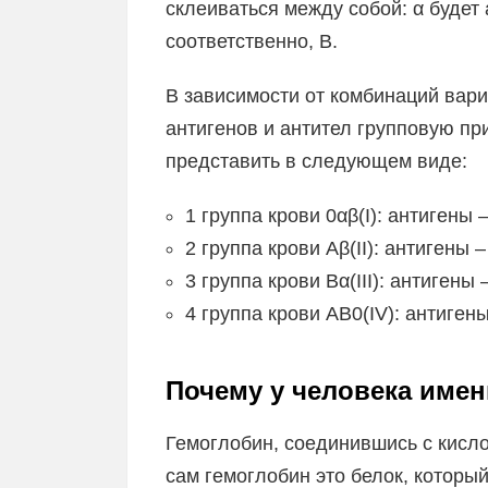
склеиваться между собой: α будет 
соответственно, В.
В зависимости от комбинаций вари
антигенов и антител групповую п
представить в следующем виде:
1 группа крови 0αβ(I): антигены –
2 группа крови Aβ(II): антигены –
3 группа крови Bα(III): антигены 
4 группа крови АВ0(IV): антигены
Почему у человека име
Гемоглобин, соединившись с кисло
сам гемоглобин это белок, которы