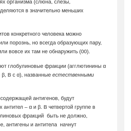
ях организма (слюна, слезы,
еделяются в значительно меньших
итов конкретного человека можно
или порознь, но всегда образующих пару,
или вовсе их там не обнаружить (00).
вают глобулиновые фракции (агглютинины α
 β, В с α), названные
естественными
е содержащей антигенов, будут
 антител – α и β. В четвертой группе в
улиновых фракций быть не должно,
ое, антигены и антитела начнут