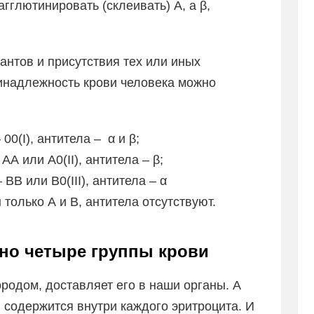
агглютинировать (склеивать) А, а β,
антов и присутствия тех или иных
ринадлежность крови человека можно
 00(I), антитела – α и β;
 АА или А0(II), антитела – β;
– ВВ или В0(III), антитела – α
 только А и В, антитела отсутствуют.
нно четыре группы крови
родом, доставляет его в наши органы. А
й содержится внутри каждого эритроцита. И