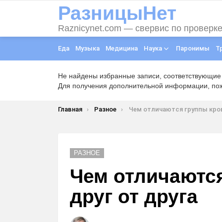
РазницыНет
Raznicynet.com — свервис по проверк
Еда
Музыка
Медицина
Наука
Паронимы
Т
Не найдены избранные записи, соответствующие
Для получения дополнительной информации, пожа
Вы здесь:
Главная
Разное
Чем отличаются группы крови друг 
РАЗНОЕ
Чем отличаютс
друг от друга