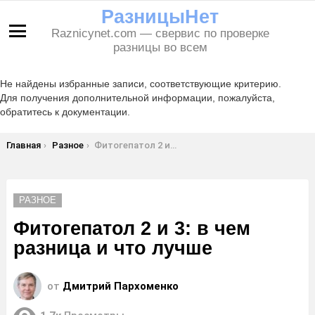
РазницыНет
Raznicynet.com — свервис по проверке
Меню
разницы во всем
Не найдены избранные записи, соответствующие критерию.
Для получения дополнительной информации, пожалуйста,
обратитесь к документации.
Вы здесь:
Главная
Разное
Фитогепатол 2 и 3: в чем разница и что лучше
РАЗНОЕ
Фитогепатол 2 и 3: в чем
разница и что лучше
от
Дмитрий Пархоменко