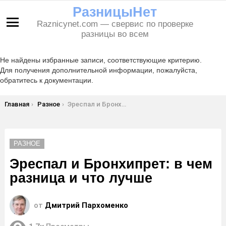
РазницыНет
Raznicynet.com — свервис по проверке
Меню
разницы во всем
Не найдены избранные записи, соответствующие критерию.
Для получения дополнительной информации, пожалуйста,
обратитесь к документации.
Вы здесь:
Главная
Разное
Эреспал и Бронхипрет: в чем разница и что лучше
РАЗНОЕ
Эреспал и Бронхипрет: в чем
разница и что лучше
от
Дмитрий Пархоменко