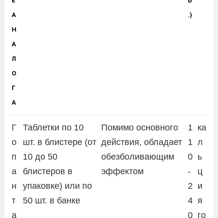
Е
Б
А
.)
Н
А
Л
О
Г
А
Г
Таблетки по 10
Помимо основного
1
ка
о
шт. в блистере (от
действия, обладает
1
л
п
10 до 50
обезболивающим
0
ь
а
блистеров в
эффектом
-
ц
н
упаковке) или по
2
и
т
50 шт. в банке
4
я
а
0
го