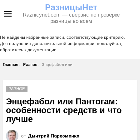
РазницыНет
Raznicynet.com — свервис по проверке
Меню
разницы во всем
Не найдены избранные записи, соответствующие критерию.
Для получения дополнительной информации, пожалуйста,
обратитесь к документации.
Вы здесь:
Главная
Разное
Энцефабол или Пантогам: особенности средств и что лучше
РАЗНОЕ
Энцефабол или Пантогам:
особенности средств и что
лучше
от
Дмитрий Пархоменко