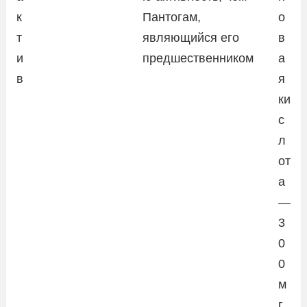
к
Пантогам,
о
т
являющийся его
в
и
предшественником
а
в
я
ки
с
л
от
а
—
3
0
0
м
г