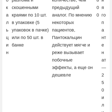
к
скошенными
предыдущий
0
я
а
краями по 10 шт.
аналог. По мнению
0
го
л
в упаковке (5
некоторых
п
ь
упаковок в пачке)
пациентов,
а
ц
или по 50 шт. в
Пантокальцин
нт
и
банке
действует мягче и
е
н
реже вызывает
н
побочные
ат
эффекты, а еще он
—
дешевле
2
5
0
и
л