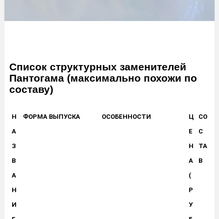
Список структурных заменителей
Пантогама (максимально похожи по
составу)
Н
ФОРМА ВЫПУСКА
ОСОБЕННОСТИ
Ц
СО
А
Е
С
З
Н
ТА
В
А
В
А
(
Н
Р
И
У