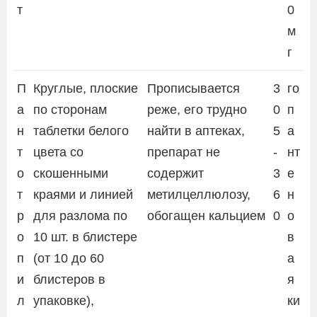
т
0
м
г
П
Круглые, плоские
Прописывается
3
го
а
по сторонам
реже, его трудно
0
п
н
таблетки белого
найти в аптеках,
5
а
т
цвета со
препарат не
-
нт
о
скошенными
содержит
3
е
т
краями и линией
метилцеллюлозу,
6
н
р
для разлома по
обогащен кальцием
0
о
о
10 шт. в блистере
в
п
(от 10 до 60
а
и
блистеров в
я
л
упаковке),
ки