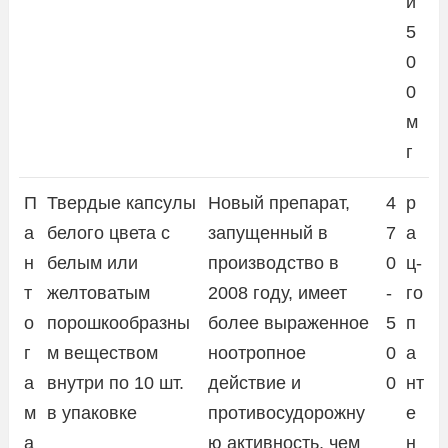
и
5
0
0
м
г
П
Твердые капсулы
Новый препарат,
4
р
а
белого цвета с
запущенный в
7
а
н
белым или
производство в
0
ц-
т
желтоватым
2008 году, имеет
-
го
о
порошкообразны
более выраженное
5
п
г
м веществом
ноотропное
0
а
а
внутри по 10 шт.
действие и
0
нт
м
в упаковке
противосудорожну
е
а
ю активность, чем
н