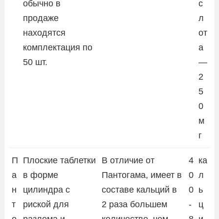
обычно в
с
продаже
л
находятся
от
комплектация по
а
50 шт.
—
2
5
0
м
г
П
Плоские таблетки
В отличие от
4
ка
а
в форме
Пантогама, имеет в
0
л
н
цилиндра с
составе кальций в
0
ь
т
риской для
2 раза большем
-
ц
о
разлома и
количестве, чем
8
и