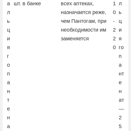
а
шт. в банке
всех аптеках,
1
л
л
назначается реже,
0
ь
ь
чем Пантогам, при
-
ц
ц
необходимости им
2
и
и
заменяется
2
я
я
0
го
г
п
о
а
п
нт
а
е
н
н
т
ат
е
—
н
2
а
5