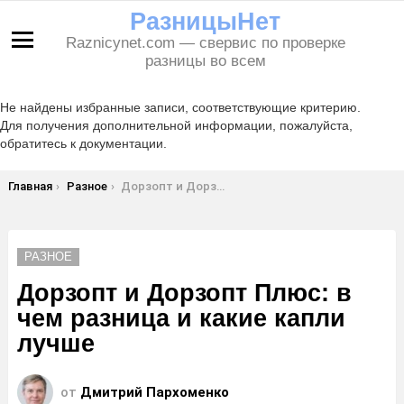
РазницыНет
Raznicynet.com — свервис по проверке
Меню
разницы во всем
Не найдены избранные записи, соответствующие критерию.
Для получения дополнительной информации, пожалуйста,
обратитесь к документации.
Вы здесь:
Главная
Разное
Дорзопт и Дорзопт Плюс: в чем разница и какие капли лучше
РАЗНОЕ
Дорзопт и Дорзопт Плюс: в
чем разница и какие капли
лучше
от
Дмитрий Пархоменко