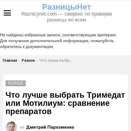
РазницыНет
Raznicynet.com — свервис по проверке
Меню
разницы во всем
Не найдены избранные записи, соответствующие критерию.
Для получения дополнительной информации, пожалуйста,
обратитесь к документации.
Вы здесь:
Главная
Разное
Что лучше выбрать Тримедат или Мотилиум: сравнение препаратов
РАЗНОЕ
Что лучше выбрать Тримедат
или Мотилиум: сравнение
препаратов
от
Дмитрий Пархоменко