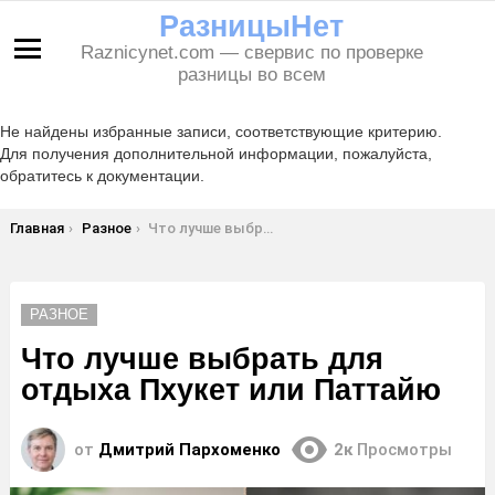
РазницыНет
Raznicynet.com — свервис по проверке
Меню
разницы во всем
Не найдены избранные записи, соответствующие критерию.
Для получения дополнительной информации, пожалуйста,
обратитесь к документации.
Вы здесь:
Главная
Разное
Что лучше выбрать для отдыха Пхукет или Паттайю
РАЗНОЕ
Что лучше выбрать для
отдыха Пхукет или Паттайю
от
Дмитрий Пархоменко
2к
Просмотры