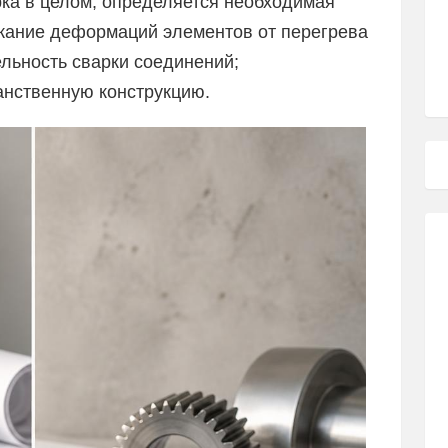
орка в целом, определяется необходимая
жание деформаций элементов от перегрева
льность сварки соединений;
анственную конструкцию.