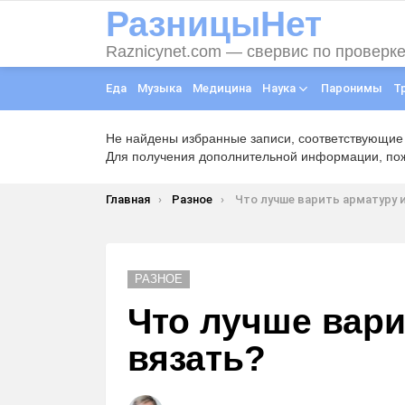
РазницыНет
Raznicynet.com — свервис по проверк
Еда
Музыка
Медицина
Наука
Паронимы
Т
Не найдены избранные записи, соответствующие
Для получения дополнительной информации, пожа
Вы здесь:
Главная
Разное
Что лучше варить арматуру или 
РАЗНОЕ
Что лучше вари
вязать?