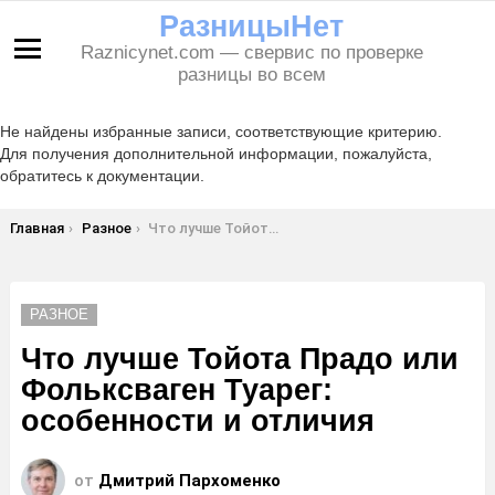
РазницыНет
Raznicynet.com — свервис по проверке
Меню
разницы во всем
Не найдены избранные записи, соответствующие критерию.
Для получения дополнительной информации, пожалуйста,
обратитесь к документации.
Вы здесь:
Главная
Разное
Что лучше Тойота Прадо или Фольксваген Туарег: особенности и отличия
РАЗНОЕ
Что лучше Тойота Прадо или
Фольксваген Туарег:
особенности и отличия
от
Дмитрий Пархоменко