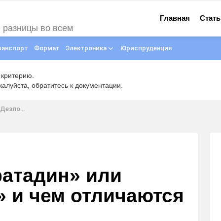
Главная
Стать
е разницы во всем
ранспорт
Формат
Электроника
Юриспруденция
 критерию.
луйста, обратитесь к документации.
тся средства
ратадин» или
» и чем отличаются