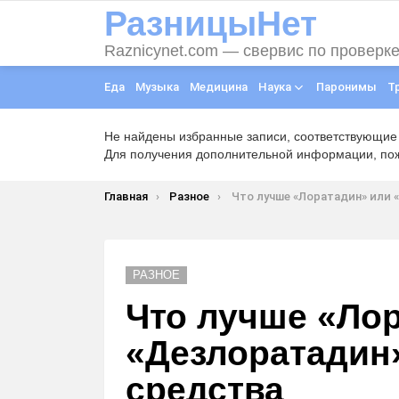
РазницыНет
Raznicynet.com — свервис по проверк
Еда
Музыка
Медицина
Наука
Паронимы
Т
Не найдены избранные записи, соответствующие
Для получения дополнительной информации, пожа
Вы здесь:
Главная
Разное
Что лучше «Лоратадин» или «Дезлоратадин» и чем отличаю
РАЗНОЕ
Что лучше «Ло
«Дезлоратадин
средства