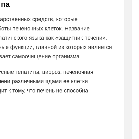
ппа
карственных средств, которые
оты печеночных клеток. Название
латинского языка как «защитник печени».
ные функции, главной из которых является
ивает самоочищение организма.
сные гепатиты, цирроз, печеночная
чени различными ядами ее клетки
т к тому, что печень не способна