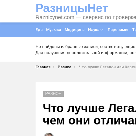
РазницыНет
Raznicynet.com — свервис по проверк
Еда
Музыка
Медицина
Наука
Паронимы
Т
Не найдены избранные записи, соответствующие
Для получения дополнительной информации, пожа
Вы здесь:
Главная
Разное
Что лучше Легалон или Карсил и чем они от
РАЗНОЕ
Что лучше Лега
чем они отлич