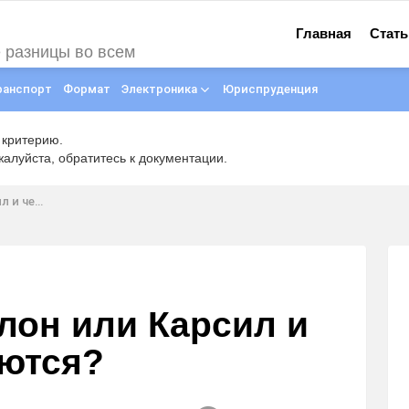
Главная
Стать
е разницы во всем
ранспорт
Формат
Электроника
Юриспруденция
 критерию.
луйста, обратитесь к документации.
личаются?
лон или Карсил и
аются?