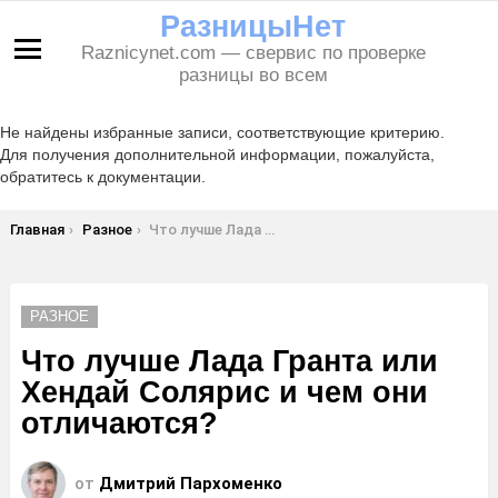
РазницыНет
Raznicynet.com — свервис по проверке
Меню
разницы во всем
Не найдены избранные записи, соответствующие критерию.
Для получения дополнительной информации, пожалуйста,
обратитесь к документации.
Вы здесь:
Главная
Разное
Что лучше Лада Гранта или Хендай Солярис и чем они отличаются?
РАЗНОЕ
Что лучше Лада Гранта или
Хендай Солярис и чем они
отличаются?
от
Дмитрий Пархоменко