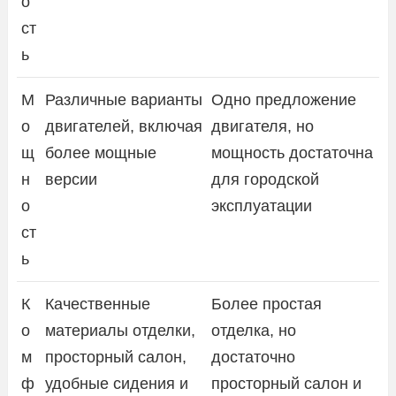
о
ст
ь
М
Различные варианты
Одно предложение
о
двигателей, включая
двигателя, но
щ
более мощные
мощность достаточна
н
версии
для городской
о
эксплуатации
ст
ь
К
Качественные
Более простая
о
материалы отделки,
отделка, но
м
просторный салон,
достаточно
ф
удобные сидения и
просторный салон и