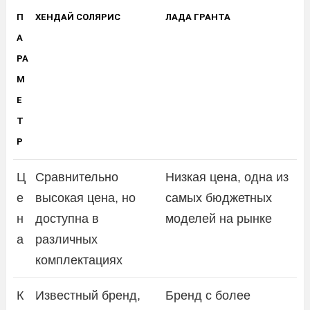
П
ХЕНДАЙ СОЛЯРИС
ЛАДА ГРАНТА
А
РА
М
Е
Т
Р
Ц
Сравнительно
Низкая цена, одна из
е
высокая цена, но
самых бюджетных
н
доступна в
моделей на рынке
а
различных
комплектациях
К
Известный бренд,
Бренд с более