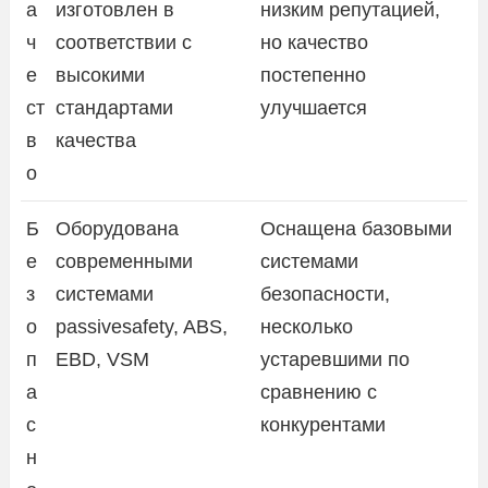
а
изготовлен в
низким репутацией,
ч
соответствии с
но качество
е
высокими
постепенно
ст
стандартами
улучшается
в
качества
о
Б
Оборудована
Оснащена базовыми
е
современными
системами
з
системами
безопасности,
о
passivesafety, ABS,
несколько
п
EBD, VSM
устаревшими по
а
сравнению с
с
конкурентами
н