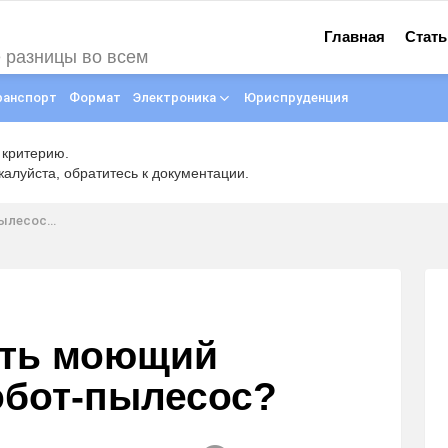
Главная
Стать
е разницы во всем
ранспорт
Формат
Электроника
Юриспруденция
 критерию.
луйста, обратитесь к документации.
т-пылесос?
ить моющий
обот-пылесос?