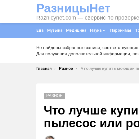
РазницыНет
Raznicynet.com — свервис по проверк
Еда
Музыка
Медицина
Наука
Паронимы
Т
Не найдены избранные записи, соответствующие
Для получения дополнительной информации, пожа
Вы здесь:
Главная
Разное
Что лучше купить моющий пылесос или робо
РАЗНОЕ
Что лучше куп
пылесос или р