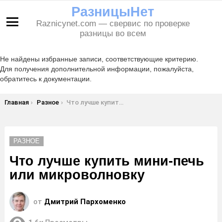
РазницыНет
Raznicynet.com — свервис по проверке
Меню
разницы во всем
Не найдены избранные записи, соответствующие критерию.
Для получения дополнительной информации, пожалуйста,
обратитесь к документации.
Вы здесь:
Главная
Разное
Что лучше купить мини-печь или микроволновку
РАЗНОЕ
Что лучше купить мини-печь
или микроволновку
от
Дмитрий Пархоменко