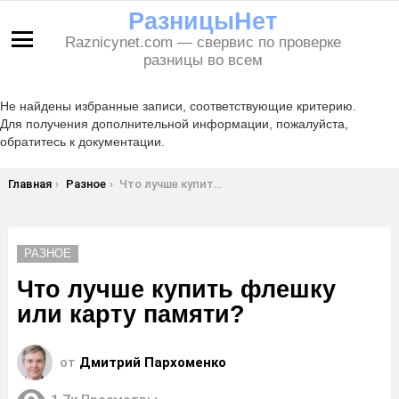
РазницыНет
Raznicynet.com — свервис по проверке
Меню
разницы во всем
Не найдены избранные записи, соответствующие критерию.
Для получения дополнительной информации, пожалуйста,
обратитесь к документации.
Вы здесь:
Главная
Разное
Что лучше купить флешку или карту памяти?
РАЗНОЕ
Что лучше купить флешку
или карту памяти?
от
Дмитрий Пархоменко