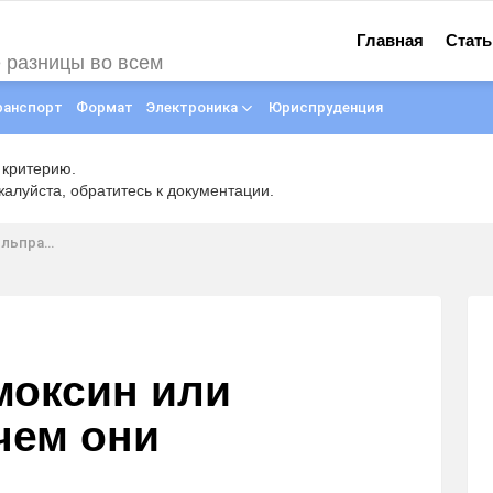
Главная
Стать
е разницы во всем
ранспорт
Формат
Электроника
Юриспруденция
 критерию.
луйста, обратитесь к документации.
отличаются
моксин или
чем они