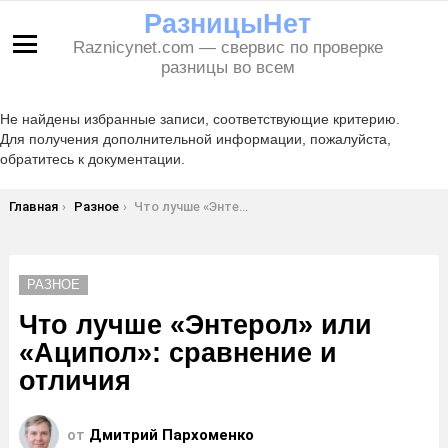
РазницыНет
Raznicynet.com — свервис по проверке
Меню
разницы во всем
Не найдены избранные записи, соответствующие критерию.
Для получения дополнительной информации, пожалуйста,
обратитесь к документации.
Вы здесь:
Главная
Разное
Что лучше «Энтерол» или «Аципол»: сравнение и отличия
РАЗНОЕ
Что лучше «Энтерол» или
«Аципол»: сравнение и
отличия
от
Дмитрий Пархоменко