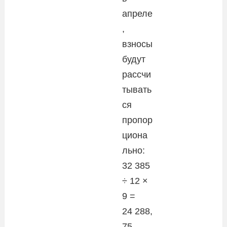
апреле
,
взносы
будут
рассчи
тывать
ся
пропор
циона
льно:
32 385
÷ 12 ×
9 =
24 288,
75