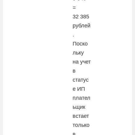
=
32 385
рублей
.
Поско
льку
на учет
в
статус
е ИП
плател
ьщик
встает
только
в