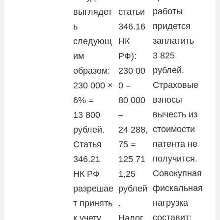
работы
выглядет
статьи
придется
ь
346.16
заплатить
следующ
НК
3 825
им
РФ):
рублей.
образом:
230 00
Страховые
230 000 ×
0 –
взносы
6% =
80 000
вычесть из
13 800
–
стоимости
рублей.
24 288,
патента не
Статья
75 =
получится.
346.21
125 71
Совокупная
НК РФ
1,25
фискальная
разрешае
рублей
нагрузка
т принять
.
составит:
к учету
Налог