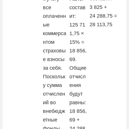
3 825 +
все
состав
24 288,75 =
оплаченн
ит:
28 113,75
ые
125 71
коммерса
1,75 ×
нтом
15% =
страховы
18 856,
е взносы
69.
за себя.
Общие
Поскольк
отчисл
у сумма
ения
отчислен
будут
ий во
равны:
внебюдж
18 856,
етные
69 +
фонды
24 288,