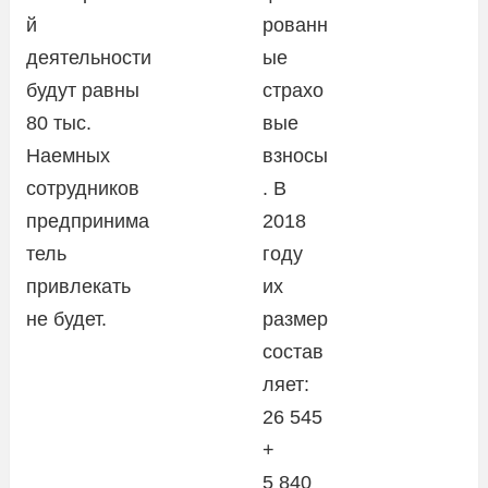
й
рованн
деятельности
ые
будут равны
страхо
80 тыс.
вые
Наемных
взносы
сотрудников
. В
предпринима
2018
тель
году
привлекать
их
не будет.
размер
состав
ляет:
26 545
+
5 840