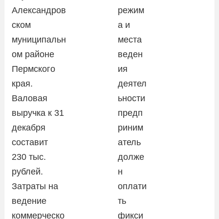
Александров
режим
ском
а и
муниципальн
места
ом районе
веден
Пермского
ия
края.
деятел
Валовая
ьности
выручка к 31
предп
декабря
риним
составит
атель
230 тыс.
долже
рублей.
н
Затраты на
оплати
ведение
ть
коммерческо
фикси