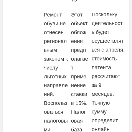
Поскольку
Ремонт
Этот
деятельност
обуви не
объект
ь будет
отнесен
облож
осуществлят
регионал
ения
ься с апреля,
ьным
предп
стоимость
законом к
олагае
патента
числу
т
рассчитают
льготных
приме
за 9
направле
нение
месяцев.
ний.
ставки
Точную
Воспольз
в 15%.
сумму
оваться
Налог
определит
налоговы
овая
онлайн-
ми
база