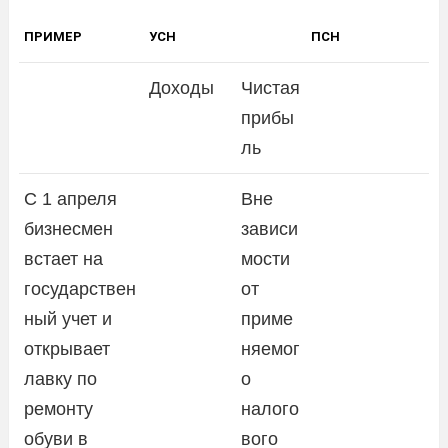
ПРИМЕР
УСН
ПСН
Доходы
Чистая
прибы
ль
С 1 апреля
Вне
бизнесмен
зависи
встает на
мости
государствен
от
ный учет и
приме
открывает
няемог
лавку по
о
ремонту
налого
обуви в
вого