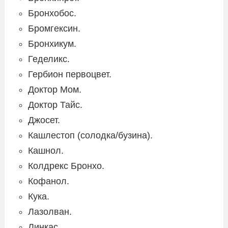
Бронхобос.
Бромгексин.
Бронхикум.
Геделикс.
Гербион первоцвет.
Доктор Мом.
Доктор Тайс.
Джосет.
Кашлестоп (солодка/бузина).
Кашнол.
Колдрекс Бронхо.
Кофанол.
Кука.
Лазолван.
Линкас.