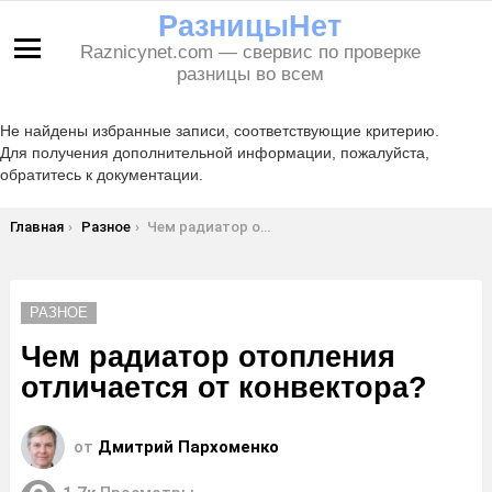
РазницыНет
Raznicynet.com — свервис по проверке
Меню
разницы во всем
Не найдены избранные записи, соответствующие критерию.
Для получения дополнительной информации, пожалуйста,
обратитесь к документации.
Вы здесь:
Главная
Разное
Чем радиатор отопления отличается от конвектора?
РАЗНОЕ
Чем радиатор отопления
отличается от конвектора?
от
Дмитрий Пархоменко