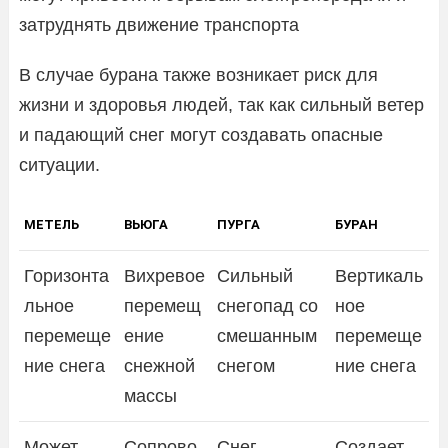
затруднять движение транспорта
В случае бурана также возникает риск для
жизни и здоровья людей, так как сильный ветер
и падающий снег могут создавать опасные
ситуации.
МЕТЕЛЬ
ВЬЮГА
ПУРГА
БУРАН
Горизонта
Вихревое
Сильный
Вертикаль
льное
перемещ
снегопад со
ное
перемеще
ение
смешанным
перемеще
ние снега
снежной
снегом
ние снега
массы
Может
Сопрово
Снег
Создает