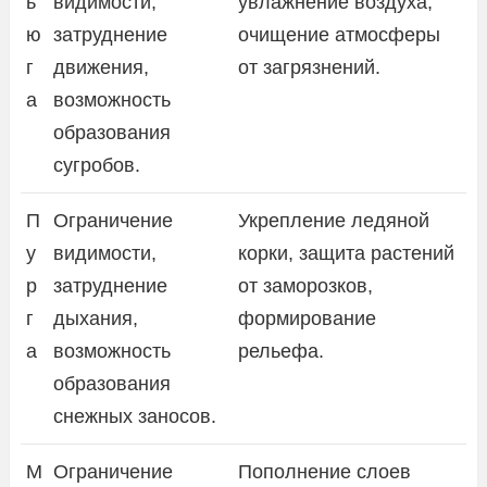
ь
видимости,
увлажнение воздуха,
ю
затруднение
очищение атмосферы
г
движения,
от загрязнений.
а
возможность
образования
сугробов.
П
Ограничение
Укрепление ледяной
у
видимости,
корки, защита растений
р
затруднение
от заморозков,
г
дыхания,
формирование
а
возможность
рельефа.
образования
снежных заносов.
М
Ограничение
Пополнение слоев