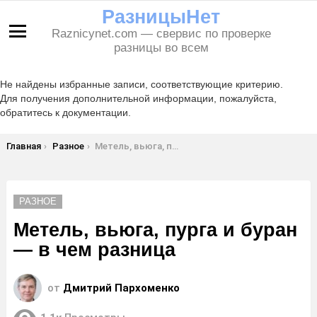
РазницыНет
Raznicynet.com — свервис по проверке
Меню
разницы во всем
Не найдены избранные записи, соответствующие критерию.
Для получения дополнительной информации, пожалуйста,
обратитесь к документации.
Вы здесь:
Главная
Разное
Метель, вьюга, пурга и буран — в чем разница
РАЗНОЕ
Метель, вьюга, пурга и буран
— в чем разница
от
Дмитрий Пархоменко