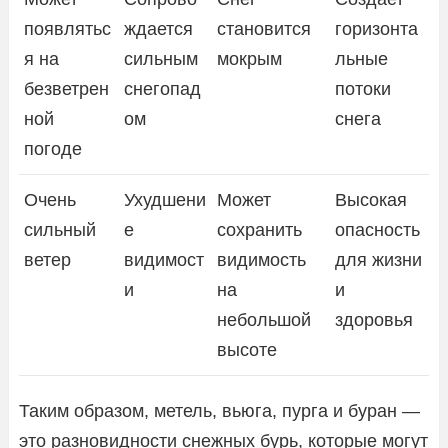
появлятьс
ждается
становится
горизонта
я на
сильным
мокрым
льные
безветрен
снегопад
потоки
ной
ом
снега
погоде
Очень
Ухудшени
Может
Высокая
сильный
е
сохранить
опасность
ветер
видимост
видимость
для жизни
и
на
и
небольшой
здоровья
высоте
Таким образом, метель, вьюга, пурга и буран —
это разновидности снежных бурь, которые могут