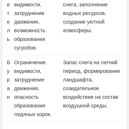
е
видимости,
снега, заполнение
т
затруднение
водных ресурсов,
е
движения,
создание уютной
л
возможность
атмосферы.
ь
образования
сугробов.
Б
Ограничение
Запас снега на летний
у
видимости,
период, формирование
р
затруднение
ландшафта,
а
движения,
созидательное
н
опасность
воздействие на состав
образования
воздушной среды.
ледяных корок.