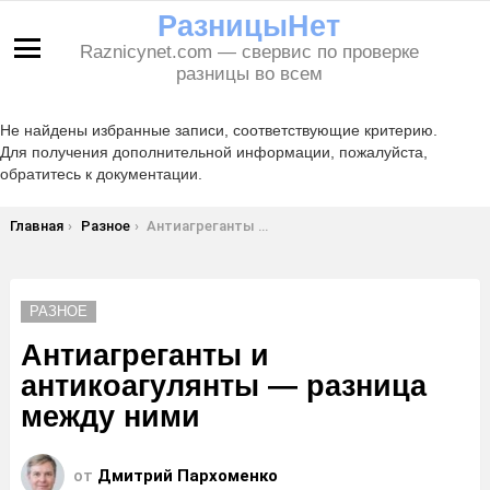
РазницыНет
Raznicynet.com — свервис по проверке
Меню
разницы во всем
Не найдены избранные записи, соответствующие критерию.
Для получения дополнительной информации, пожалуйста,
обратитесь к документации.
Вы здесь:
Главная
Разное
Антиагреганты и антикоагулянты — разница между ними
РАЗНОЕ
Антиагреганты и
антикоагулянты — разница
между ними
от
Дмитрий Пархоменко