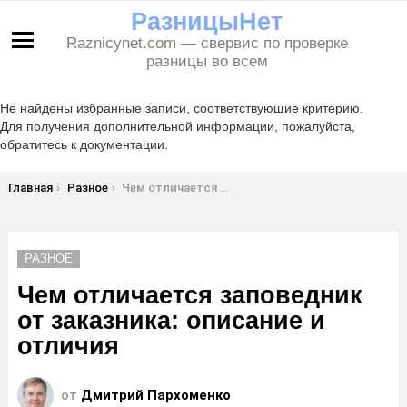
РазницыНет
Raznicynet.com — свервис по проверке
Меню
разницы во всем
Не найдены избранные записи, соответствующие критерию.
Для получения дополнительной информации, пожалуйста,
обратитесь к документации.
Вы здесь:
Главная
Разное
Чем отличается заповедник от заказника: описание и отличия
РАЗНОЕ
Чем отличается заповедник
от заказника: описание и
отличия
от
Дмитрий Пархоменко