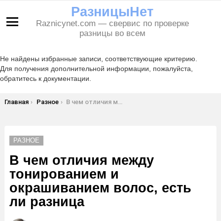
РазницыНет
Raznicynet.com — свервис по проверке
Меню
разницы во всем
Не найдены избранные записи, соответствующие критерию.
Для получения дополнительной информации, пожалуйста,
обратитесь к документации.
Вы здесь:
Главная
Разное
В чем отличия между тонированием и окрашиванием волос, есть ли разница
РАЗНОЕ
В чем отличия между
тонированием и
окрашиванием волос, есть
ли разница