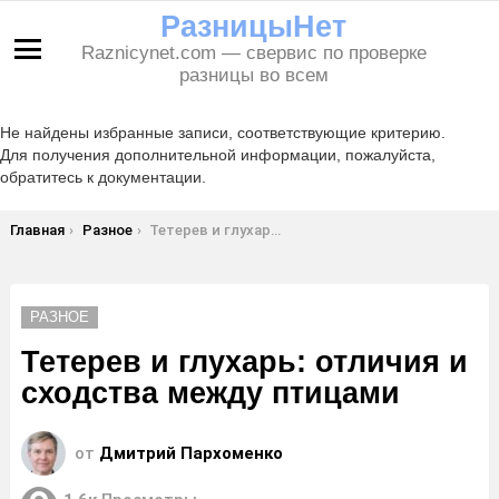
РазницыНет
Raznicynet.com — свервис по проверке
Меню
разницы во всем
Не найдены избранные записи, соответствующие критерию.
Для получения дополнительной информации, пожалуйста,
обратитесь к документации.
Вы здесь:
Главная
Разное
Тетерев и глухарь: отличия и сходства между птицами
РАЗНОЕ
Тетерев и глухарь: отличия и
сходства между птицами
от
Дмитрий Пархоменко