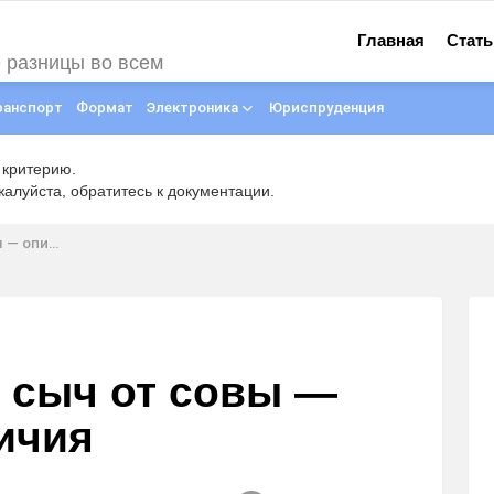
Главная
Стать
е разницы во всем
ранспорт
Формат
Электроника
Юриспруденция
 критерию.
луйста, обратитесь к документации.
и отличия
 сыч от совы —
ичия