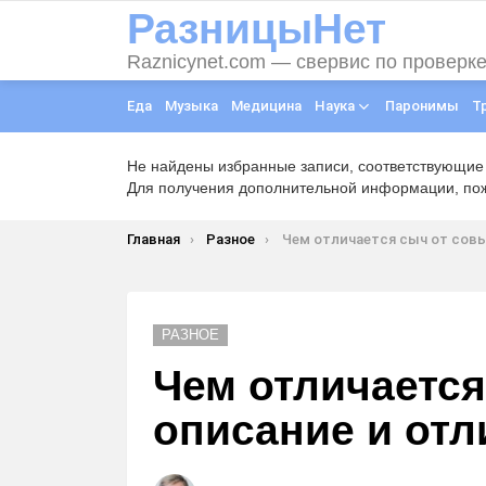
РазницыНет
Raznicynet.com — свервис по проверк
Еда
Музыка
Медицина
Наука
Паронимы
Т
Не найдены избранные записи, соответствующие
Для получения дополнительной информации, пожа
Вы здесь:
Главная
Разное
Чем отличается сыч от совы — описание 
РАЗНОЕ
Чем отличается
описание и отл