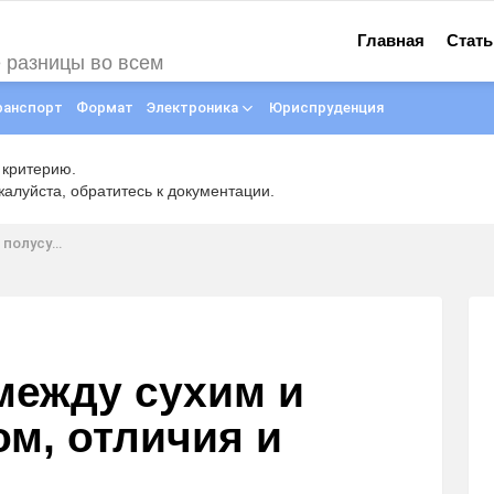
Главная
Стать
е разницы во всем
ранспорт
Формат
Электроника
Юриспруденция
 критерию.
луйста, обратитесь к документации.
я и сравнение
между сухим и
м, отличия и