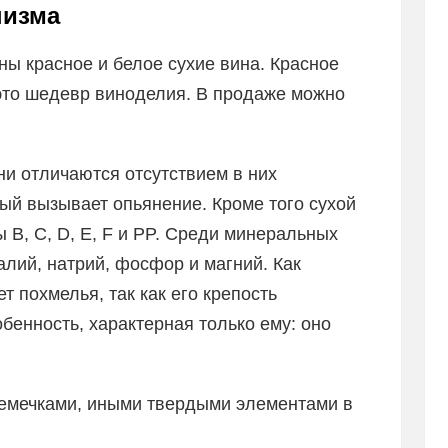
низма
ы красное и белое сухие вина. Красное
это шедевр виноделия. В продаже можно
они отличаются отсутствием в них
рый вызывает опьянение. Кроме того сухой
 B, C, D, E, F и PP. Среди минеральных
алий, натрий, фосфор и магний. Как
т похмелья, так как его крепость
обенность, характерная только ему: оно
 семечками, иными твердыми элементами в