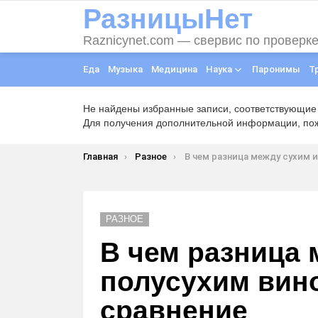
РазницыНет
Raznicynet.com — свервис по проверк
Еда
Музыка
Медицина
Наука
Паронимы
Т
Не найдены избранные записи, соответствующие
Для получения дополнительной информации, пожа
Вы здесь:
Главная
Разное
В чем разница между сухим и полусухим вином, отличи
РАЗНОЕ
В чем разница 
полусухим вино
сравнение