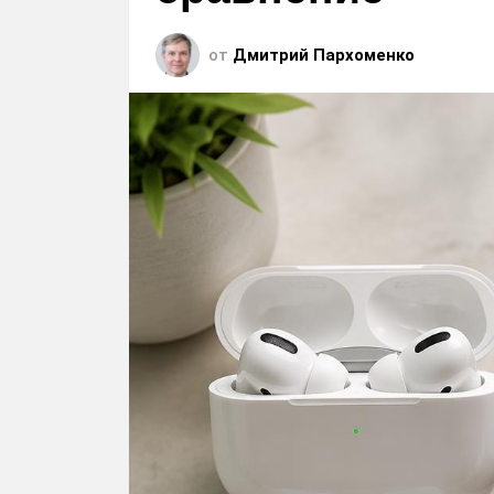
от
Дмитрий Пархоменко