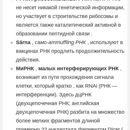
не несет никакой генетической информации,
но участвует в строительстве рибосомы и
является также каталитический активной в
образовании пептидной связи .
Särna
,
само-ammuffling РНК
, используют в
вакцинах РНК продлить продолжительность
действия.
МиРНК
,
малых интерферирующих РНК
,
возникает из пути прохождения сигнала
клетки, который кратко , как RNAi (РНК —
интерференции). Здесь дцРНК
(двухцепочечная РНК; английская
двухцепочечная РНК) разбита на множество
более мелких фрагментов длиной
примерно 22 нуклеотида ферментом
Dicer
(