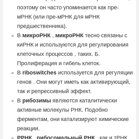
поэтому он часто упоминается как пре-
мРНК (или пре-мРНК для мРНК
предшественника).
В
микроРНК
,
микроРНК
тесно связаны с
киРНК и используются для регулирования
клеточных процессов , таких. Б.
Пролиферация и гибель клеток.
В
riboswitches
используется для регуляции
генов . Они могут иметь как активирующий,
так и репрессивный эффект.
В
рибозимы
являются каталитически
активные молекулы РНК. Подобно
ферментам, они катализируют химические
реакции.
РРНК
,
рибосомальный РНК
, как и тРНК,