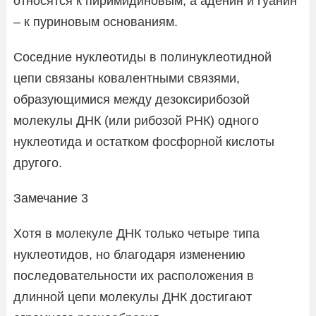
относятся к пиримидиновым, а аденин и гуанин
– к пуриновым основаниям.
Соседние нуклеотиды в полинуклеотидной
цепи связаны ковалентными связями,
образующимися между дезоксирибозой
молекулы ДНК (или рибозой РНК) одного
нуклеотида и остатком фосфорной кислоты
другого.
Замечание 3
Хотя в молекуле ДНК только четыре типа
нуклеотидов, но благодаря изменению
последовательности их расположения в
длинной цепи молекулы ДНК достигают