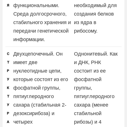
функциональными.
необходимый для
Я
Среда долгосрочного,
создания белков
стабильного хранения и
из ядра в
передачи генетической
рибосому.
информации.
Двухцепочечный. Он
Однонитевый. Как
С
имеет две
и ДНК, РНК
Т
нуклеотидные цепи,
состоит из ее
Р
которые состоят из его
фосфатной
У
фосфатной группы,
группы,
К
пятиуглеродного
пятиуглеродного
Т
сахара (стабильная 2-
сахара (менее
У
дезоксирибоза) и
стабильной
Р
четырех
рибозы) и 4
А