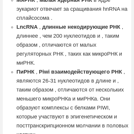
эукариот отвечает за сращивания hnRNA на
сплайсосома .
LncRNA
,
длинные некодирующие РНК
,
длиннее , чем 200 нуклеотидов и , таким
образом , отличаются от малых
регуляторных РНК , таких как микроРНК и
миРНК.
ПиРНК
,
Piwi взаимодействующего РНК
,
являются 26-31 нуклеотидов в длине и ,
таким образом , отличаются от нескольких
меньшего микроРНКа и миРНКа. Они
образуют комплексы с белками PIWI,
которые участвуют в эпигенетическом и
посттранскрипционном молчании в половых