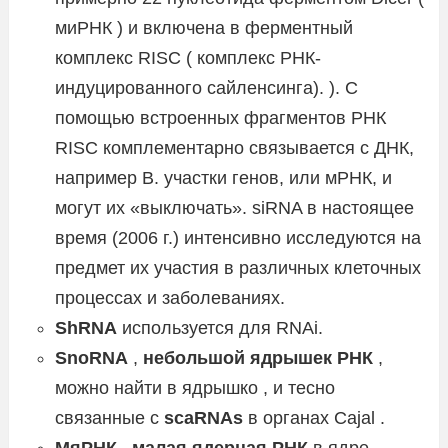
миРНК ) и включена в ферментный
комплекс RISC ( комплекс РНК-
индуцированного сайленсинга). ). С
помощью встроенных фрагментов РНК
RISC комплементарно связывается с ДНК,
например B. участки генов, или мРНК, и
могут их «выключать». siRNA в настоящее
время (2006 г.) интенсивно исследуются на
предмет их участия в различных клеточных
процессах и заболеваниях.
ShRNA
используется для RNAi.
SnoRNA
,
небольшой ядрышек РНК
,
можно найти в ядрышко , и тесно
связанные с
scaRNAs
в органах Cajal .
МяРНК
,
малая ядерная РНК
в ядре