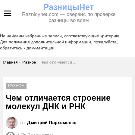
РазницыНет
Raznicynet.com — свервис по проверке
Меню
разницы во всем
Не найдены избранные записи, соответствующие критерию.
Для получения дополнительной информации, пожалуйста,
обратитесь к документации.
Вы здесь:
Главная
Разное
Чем отличается строение молекул ДНК и РНК
РАЗНОЕ
Чем отличается строение
молекул ДНК и РНК
от
Дмитрий Пархоменко