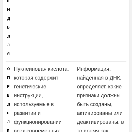
Е
Н
Д
Ы
Д
Л
Я
Нуклеиновая кислота,
Информация,
О
которая содержит
найденная в ДНК,
П
генетические
определяет, какие
Р
инструкции,
признаки должны
Е
используемые в
быть созданы,
Д
развитии и
активированы или
Е
функционировании
деактивированы, в
Л
всех современных
то время как
Е