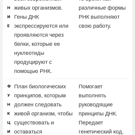
живых организмов.
различные формы
Н
Гены ДНК
РНК выполняют
И
экспрессируются или
свою работу.
Е
проявляются через
белки, которые ее
нуклеотиды
продуцируют с
помощью РНК.
План биологических
Помогает
Ф
принципов, которым
выполнять
У
должен следовать
руководящие
Н
живой организм, чтобы
принципы ДНК.
К
существовать и
Передает
Ц
оставаться
генетический код,
И