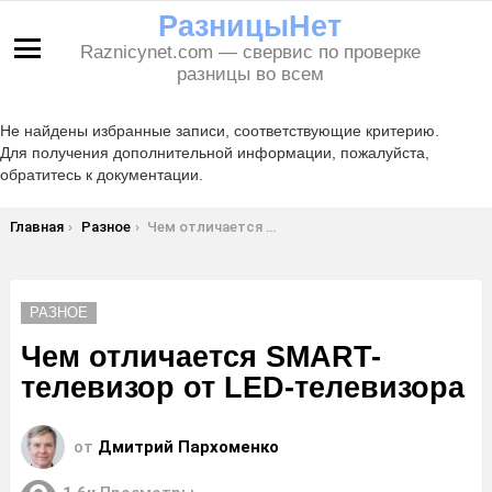
РазницыНет
Raznicynet.com — свервис по проверке
Меню
разницы во всем
Не найдены избранные записи, соответствующие критерию.
Для получения дополнительной информации, пожалуйста,
обратитесь к документации.
Вы здесь:
Главная
Разное
Чем отличается SMART-телевизор от LED-телевизора
РАЗНОЕ
Чем отличается SMART-
телевизор от LED-телевизора
от
Дмитрий Пархоменко