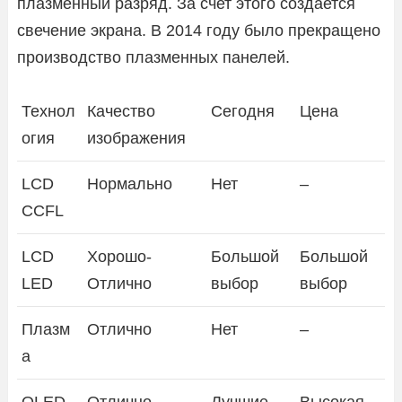
плазменный разряд. За счет этого создается
свечение экрана. В 2014 году было прекращено
производство плазменных панелей.
Технол
Качество
Сегодня
Цена
огия
изображения
LCD
Нормально
Нет
–
CCFL
LCD
Хорошо-
Большой
Большой
LED
Отлично
выбор
выбор
Плазм
Отлично
Нет
–
а
OLED
Отлично
Лучшие
Высокая