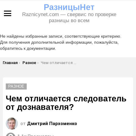
РазницыНет
Raznicynet.com — свервис по проверке
Меню
разницы во всем
Не найдены избранные записи, соответствующие критерию.
Для получения дополнительной информации, пожалуйста,
обратитесь к документации.
Вы здесь:
Главная
Разное
Чем отличается следователь от дознавателя?
РАЗНОЕ
Чем отличается следователь
от дознавателя?
от
Дмитрий Пархоменко