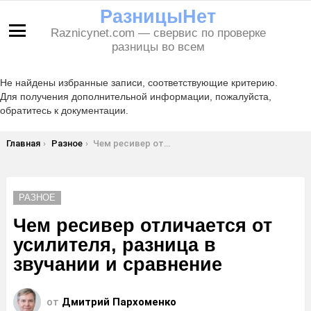
РазницыНет
Raznicynet.com — свервис по проверке
Меню
разницы во всем
Не найдены избранные записи, соответствующие критерию.
Для получения дополнительной информации, пожалуйста,
обратитесь к документации.
Вы здесь:
Главная
Разное
Чем ресивер отличается от усилителя, разница в звучании и сравнение
РАЗНОЕ
Чем ресивер отличается от
усилителя, разница в
звучании и сравнение
от
Дмитрий Пархоменко