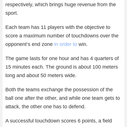
respectively, which brings huge revenue from the
sport.
Each team has 11 players with the objective to
score a maximum number of touchdowns over the
opponent’s end zone
in order to
win.
The game lasts for one hour and has 4 quarters of
15 minutes each. The ground is about 100 meters
long and about 50 meters wide.
Both the teams exchange the possession of the
ball one after the other, and while one team gets to
attack, the other one has to defend.
A successful touchdown scores 6 points, a field