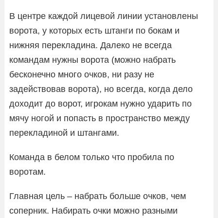
В центре каждой лицевой линии установлены
ворота, у которых есть штанги по бокам и
нижняя перекладина. Далеко не всегда
командам нужны ворота (можно набрать
бесконечно много очков, ни разу не
задействовав ворота), но всегда, когда дело
доходит до ворот, игрокам нужно ударить по
мячу ногой и попасть в пространство между
перекладиной и штангами.
Команда в белом только что пробила по
воротам.
Главная цель – набрать больше очков, чем
соперник. Набирать очки можно разными