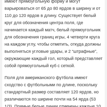
имеют прямоугольную форму и могут
варьироваться от 65 до 80 ярдов в ширину и от
110 до 120 ярдов в длину. Существует белый
круг для обозначения центра поля, где
начинается каждый матч, белый прямоугольник
для обозначения границ игры, 4 четверти круга
на каждом углу, чтобы отметить, откуда должны
выполняться угловые удары, и 2 “штрафные”,
окружающие каждый гол, который представляет
собой прямоугольный куб с сеткой.
Поля для американского футбола имеют
сходство с футбольными по длине, поскольку
стандартный размер составляет 120 ярдов, но
различаются по ширине почти на 54 ярда (53
1/3). Прямые белые линии отмечены каждые 10