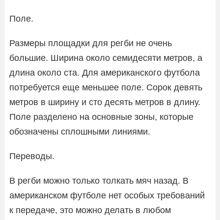
Поле.
Размеры площадки для регби не очень
большие. Ширина около семидесяти метров, а
длина около ста. Для американского футбола
потребуется еще меньшее поле. Сорок девять
метров в ширину и сто десять метров в длину.
Поле разделено на основные зоны, которые
обозначены сплошными линиями.
Переводы.
В регби можно только толкать мяч назад. В
американском футболе нет особых требований
к передаче, это можно делать в любом