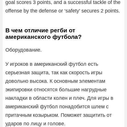
goal scores 3 points, and a successful tackle of the
offense by the defense or ‘safety’ secures 2 points.
В чем отличие регби от
американского футбола?
Оборудование.
У игроков в американский футбол есть
серьезная защита, так как скорость игры
довольно высока. К основным элементам
экипировки относятся большие нагрудные
накладки в области колен и плеч. Для игры в
американский футбол понадобится шлем с
притачным козырьком. Поможет защитить от
ударов по лицу и голове.