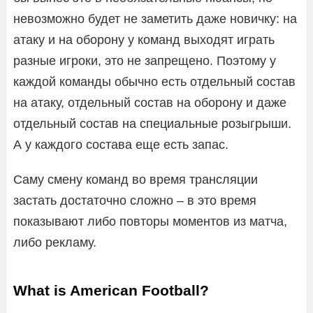
невозможно будет не заметить даже новичку: на
атаку и на оборону у команд выходят играть
разные игроки, это не запрещено. Поэтому у
каждой команды обычно есть отдельный состав
на атаку, отдельный состав на оборону и даже
отдельный состав на специальные розыгрыши.
А у каждого состава еще есть запас.
Саму смену команд во время трансляции
застать достаточно сложно – в это время
показывают либо повторы моментов из матча,
либо рекламу.
What is American Football?