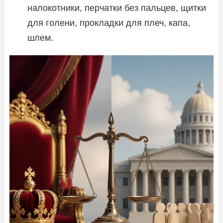
налокотники, перчатки без пальцев, щитки
для голени, прокладки для плеч, капа,
шлем.