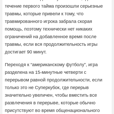
течение первого тайма произошли серьезные
травмы, которые привели к тому, что
травмированного игрока забрала скорая
помощь, поэтому технически нет никаких
ограничений на добавленное время после
травмы, если вся продолжительность игры
достигает 90 минут.
Переходя к “американскому футболу”, игра
разделена на 15-минутные четверти с
перерывом равной продолжительности, если
только это не Суперкубок, где перерыв
значительно увеличен, чтобы вместить все
развлечения в перерыве, которые обычно
присутствуют во время общенационального