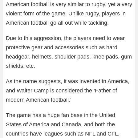
American football is very similar to rugby, yet a very
violent form of the game. Unlike rugby, players in
American football go all out while tackling.
Due to this aggression, the players need to wear
protective gear and accessories such as hard
headgear, helmets, shoulder pads, knee pads, gum
shields, etc.
As the name suggests, it was invented in America,
and Walter Camp is considered the ‘Father of
modern American football.’
The game has a huge fan base in the United
States of America and Canada, and both the
countries have leagues such as NFL and CFL,