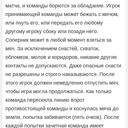
матча, и команды борются за обладание. Игрок
принимающей команды может бежать с мячом,
или пнуть его, или передать его любому
другому игроку сбоку или позади него.
Соперник может в любой момент взяться за
мяч. За исключением снастей, схваток,
обломков, молов и коридоров, никакие другие
контакты не допускаются. Даже опасные снасти
не разрешены и строго наказываются. После
этого игрок должен немедленно отпустить мяч,
чтобы игра могла продолжаться. Как только
команда пересекла линию ворот
противостоящей команды и коснулась мяча до
земли, попытка забивается (пять очков). После
каждой попытки зачетная команда имеет