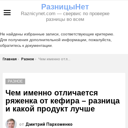
РазницыНет
Raznicynet.com — свервис по проверке
Меню
разницы во всем
Не найдены избранные записи, соответствующие критерию.
Для получения дополнительной информации, пожалуйста,
обратитесь к документации.
Вы здесь:
Главная
Разное
Чем именно отличается ряженка от кефира – разница и какой продукт лучше
РАЗНОЕ
Чем именно отличается
ряженка от кефира – разница
и какой продукт лучше
от
Дмитрий Пархоменко