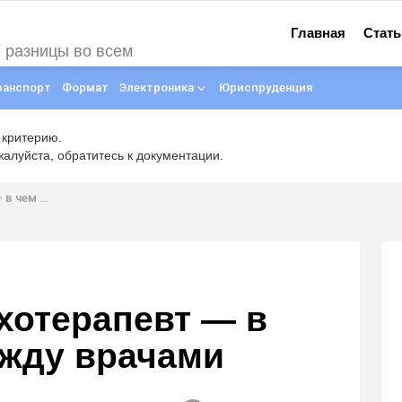
Главная
Стать
е разницы во всем
ранспорт
Формат
Электроника
Юриспруденция
 критерию.
луйста, обратитесь к документации.
жду врачами
хотерапевт — в
ежду врачами