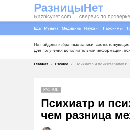
РазницыНет
Raznicynet.com — свервис по проверк
Еда
Музыка
Медицина
Наука
Паронимы
Т
Не найдены избранные записи, соответствующие
Для получения дополнительной информации, пожа
Вы здесь:
Главная
Разное
Психиатр и психотерапевт — в чем разница ме
РАЗНОЕ
Психиатр и пси
чем разница м