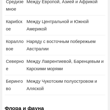
Средизе
Между Европой, Азией и Африкой
мное
Карибск
Между Центральной и Южной
ое
Америкой
Коралло
Наряду с восточным побережьем
вое
Австралии
Северно
Между Лаврентиевой, Баренцевым и
е
Карскими морями
Беринго
Между Чукотским полуостровом и
во
Аляской
Флора и фауна