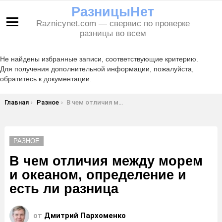
РазницыНет
Raznicynet.com — свервис по проверке
Меню
разницы во всем
Не найдены избранные записи, соответствующие критерию.
Для получения дополнительной информации, пожалуйста,
обратитесь к документации.
Вы здесь:
Главная
Разное
В чем отличия между морем и океаном, определение и есть ли разница
РАЗНОЕ
В чем отличия между морем
и океаном, определение и
есть ли разница
от
Дмитрий Пархоменко