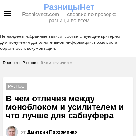
РазницыНет
Raznicynet.com — свервис по проверке
Меню
разницы во всем
Не найдены избранные записи, соответствующие критерию.
Для получения дополнительной информации, пожалуйста,
обратитесь к документации.
Вы здесь:
Главная
Разное
В чем отличия между моноблоком и усилителем и что лучше для сабвуфера
РАЗНОЕ
В чем отличия между
моноблоком и усилителем и
что лучше для сабвуфера
от
Дмитрий Пархоменко