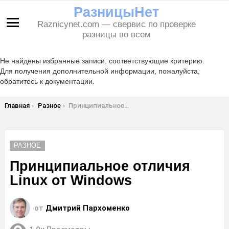
РазницыНет
Raznicynet.com — свервис по проверке
Меню
разницы во всем
Не найдены избранные записи, соответствующие критерию.
Для получения дополнительной информации, пожалуйста,
обратитесь к документации.
Вы здесь:
Главная
Разное
Принципиальное отличия Linux от Windows
РАЗНОЕ
Принципиальное отличия
Linux от Windows
от
Дмитрий Пархоменко